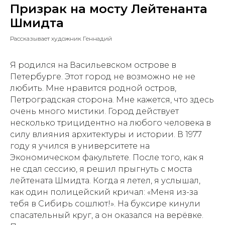
Призрак на мосту Лейтенанта
Шмидта
Рассказывает художник Геннадий
Я родился на Васильевском острове в
Петербурге. Этот город не возможно не не
любить. Мне нравится родной остров,
Петроградская сторона. Мне кажется, что здесь
очень много мистики. Город действует
несколько трицидентно на любого человека в
силу влияния архитектуры и истории. В 1977
году я учился в университете на
Экономическом факультете. После того, как я
не сдал сессию, я решил прыгнуть с моста
лейтената Шмидта. Когда я летел, я услышал,
как один полицейский кричал: «Меня из-за
тебя в Сибирь сошлют!». На буксире кинули
спасательный круг, а он оказался на верёвке.