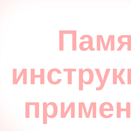
Памя
инструк
приме