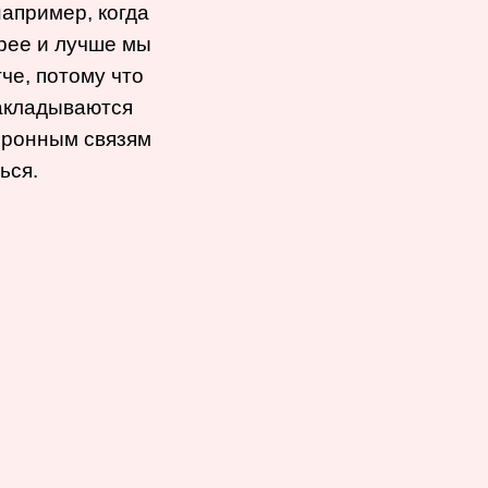
апример, когда
трее и лучше мы
че, потому что
накладываются
йронным связям
ься.