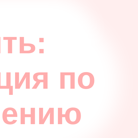
ть:
ция по
нению