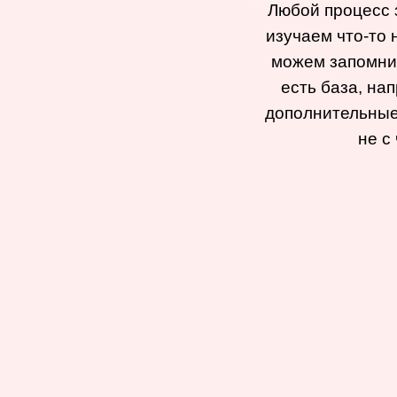
Любой процесс 
изучаем что-то 
можем запомнит
есть база, на
дополнительные
не с