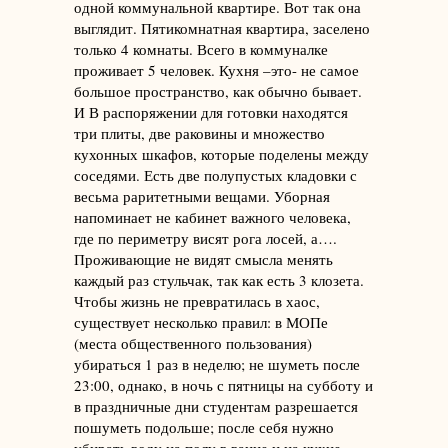
одной коммунальной квартире. Вот так она
выглядит. Пятикомнатная квартира, заселено
только 4 комнаты. Всего в коммуналке
проживает 5 человек. Кухня –это- не самое
большое пространство, как обычно бывает.
И В распоряжении для готовки находятся
три плиты, две раковины и множество
кухонных шкафов, которые поделены между
соседями. Есть две полупустых кладовки с
весьма раритетными вещами. Уборная
напоминает не кабинет важного человека,
где по периметру висят рога лосей, а….
Проживающие не видят смысла менять
каждый раз стульчак, так как есть 3 клозета.
Чтобы жизнь не превратилась в хаос,
существует несколько правил: в МОПе
(места общественного пользования)
убираться 1 раз в неделю; не шуметь после
23:00, однако, в ночь с пятницы на субботу и
в праздничные дни студентам разрешается
пошуметь подольше; после себя нужно
убирать воду на полу в ванне и на кухне.