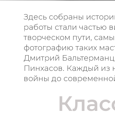
Здесь собраны истори
работы стали частью в
творческом пути, самы
фотографию таких мас
Дмитрий Бальтерманц,
Пинхасов. Каждый из н
войны до современной
Клас