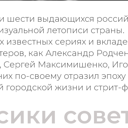
и шести выдающихся российс
изуальной летописи страны. 
х известных сериях и вклад
теров, как Александр Родчен
 Сергей Максимишенко, Иго
их по-своему отразил эпоху
 городской жизни и стрит-ф
сики сове