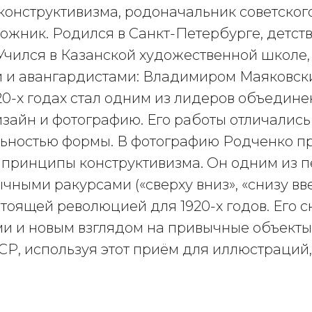
онструктивизма, родоначальник советског
жник. Родился в Санкт-Петербурге, детство
Учился в Казанской художественной школе, 
ми и авангардистами: Владимиром Маяковск
0-х годах стал одним из лидеров объедине
изайн и фотографию. Его работы отличалис
ьностью формы. В фотографию Родченко п
 принципы конструктивизма. Он одним из п
чными ракурсами («сверху вниз», «снизу вв
стоящей революцией для 1920-х годов. Его 
и и новым взглядом на привычные объекты
Р, используя этот приём для иллюстраций,