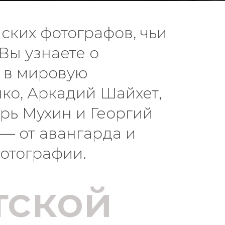
ких фотографов, чьи
Вы узнаете о
е в мировую
ко, Аркадий Шайхет,
рь Мухин и Георгий
 — от авангарда и
отографии.
тской