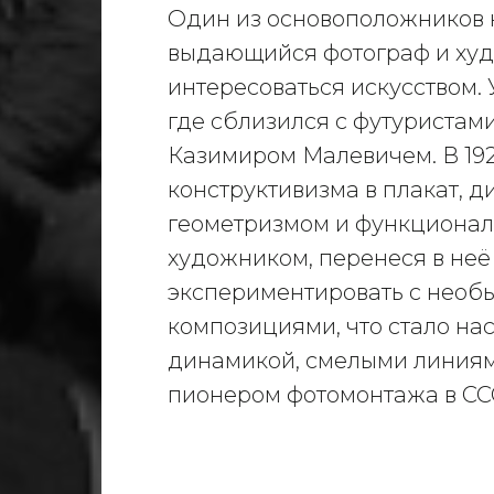
Один из основоположников к
выдающийся фотограф и худо
интересоваться искусством. 
где сблизился с футуриста
Казимиром Малевичем. В 192
конструктивизма в плакат, д
геометризмом и функционал
художником, перенеся в неё
экспериментировать с необы
композициями, что стало на
динамикой, смелыми линиям
пионером фотомонтажа в ССС